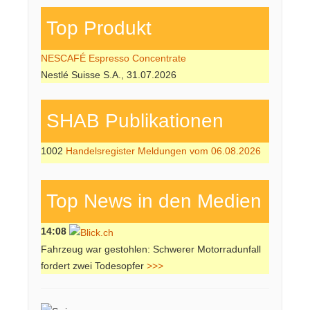
Top Produkt
NESCAFÉ Espresso Concentrate
Nestlé Suisse S.A., 31.07.2026
SHAB Publi­kati­onen
1002
Handelsregister Meldungen vom 06.08.2026
Top News in den Medien
14:08
Fahrzeug war gestohlen: Schwerer Motorradunfall
fordert zwei Todesopfer
>>>