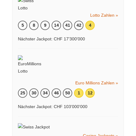
Lotto Zahlen »
5
8
9
14
41
42
4
Nächster Jackpot: CHF 17'300'000
Euro Millions Zahlen »
25
30
34
46
50
1
12
Nächster Jackpot: CHF 103'000'000
Casino Jackpots »