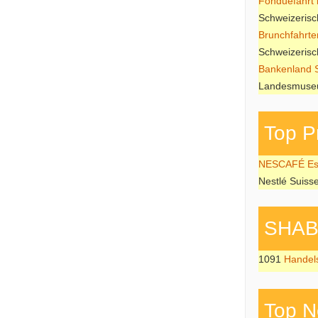
Fonduefahrt i
Schweizeris
Brunchfahrte
Schweizeris
Bankenland 
Landesmuseu
Top P
NESCAFÉ Esp
Nestlé Suiss
SHAB P
1091
Handel
Top N