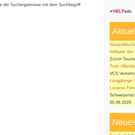
ie die Suchergebnisse mit dem Suchbegriff
✔
HELP
ads
Aktue
Geopolitisch
Halbjahr der
Zürich Touri
Trotz öffentl
VCS Verkehrs
Langjährige 
Locarno Film 
Schweizerisc
05.08.2026
Neues