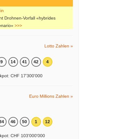
nt Drohnen-Vorfall «hybrides
enario»
>>>
Lotto Zahlen »
9
14
41
42
4
kpot: CHF 17'300'000
Euro Millions Zahlen »
34
46
50
1
12
kpot: CHF 103'000'000