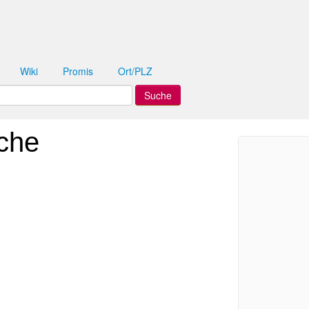
Wiki
Promis
Ort/PLZ
che