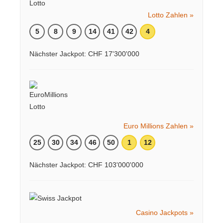
Lotto Zahlen »
5
8
9
14
41
42
4
Nächster Jackpot: CHF 17'300'000
Euro Millions Zahlen »
25
30
34
46
50
1
12
Nächster Jackpot: CHF 103'000'000
Casino Jackpots »