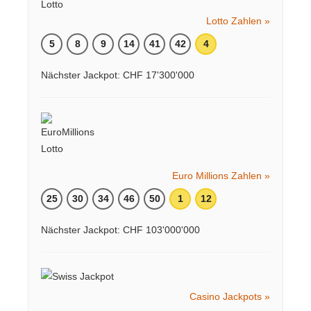
Lotto Zahlen »
5
8
9
14
41
42
4
Nächster Jackpot: CHF 17'300'000
Euro Millions Zahlen »
25
30
34
46
50
1
12
Nächster Jackpot: CHF 103'000'000
Casino Jackpots »