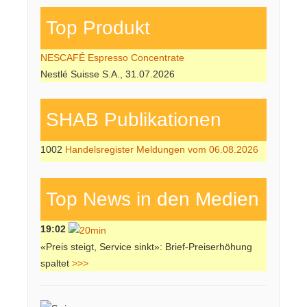
Top Produkt
NESCAFÉ Espresso Concentrate
Nestlé Suisse S.A., 31.07.2026
SHAB Publi­kati­onen
1002
Handelsregister Meldungen vom 06.08.2026
Top News in den Medien
19:02
«Preis steigt, Service sinkt»: Brief-Preiserhöhung
spaltet
>>>