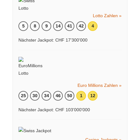
Lotto Zahlen »
5
8
9
14
41
42
4
Nächster Jackpot: CHF 17'300'000
Euro Millions Zahlen »
25
30
34
46
50
1
12
Nächster Jackpot: CHF 103'000'000
Casino Jackpots »