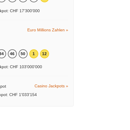
kpot: CHF 17'300'000
Euro Millions Zahlen »
34
46
50
1
12
kpot: CHF 103'000'000
Casino Jackpots »
ckpot: CHF 1'033'154