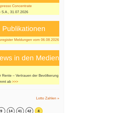
resso Concentrate
e S.A., 31.07.2026
ubli­kati­onen
sregister Meldungen vom 06.08.2026
ews in den Medien
er Rente – Vertrauen der Bevölkerung
immt ab
>>>
Lotto Zahlen »
9
14
41
42
4