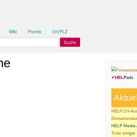
Wiki
Promis
Ort/PLZ
he
✔
HELP
ads
Aktue
HELP.CH-Ausw
Domainendun
HELP Media 
Trotz einiger