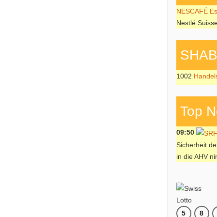
NESCAFÉ Esp
Nestlé Suiss
SHAB P
1002
Handel
Top N
09:50
Sicherheit d
in die AHV n
5
8