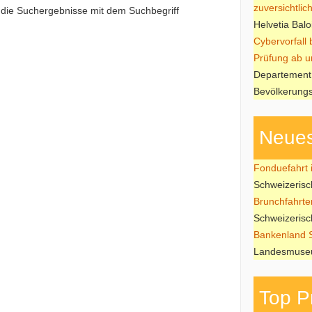
zuversichtlic
e die Suchergebnisse mit dem Suchbegriff
Helvetia Balo
Cybervorfall
Prüfung ab u
Departement 
Bevölkerungs
Neues
Fonduefahrt i
Schweizeris
Brunchfahrte
Schweizeris
Bankenland 
Landesmuseu
Top P