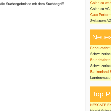
Galenica wäch
e die Suchergebnisse mit dem Suchbegriff
Galenica AG,
Gute Perform
Swisscom AG
Neues
Fonduefahrt i
Schweizeris
Brunchfahrte
Schweizeris
Bankenland 
Landesmuseu
Top P
NESCAFÉ Esp
Nestlé Suiss