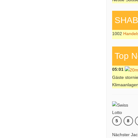
SHAB P
1002
Handel
Top N
05:01
Gäste stornie
Klimaanlage
5
8
Nächster Jac