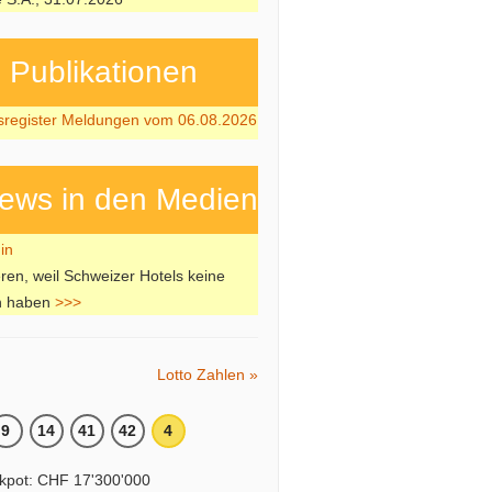
ubli­kati­onen
sregister Meldungen vom 06.08.2026
ews in den Medien
ren, weil Schweizer Hotels keine
n haben
>>>
Lotto Zahlen »
9
14
41
42
4
kpot: CHF 17'300'000