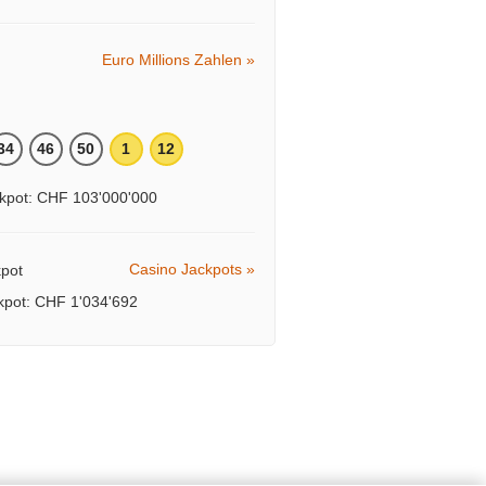
Euro Millions Zahlen »
34
46
50
1
12
kpot: CHF 103'000'000
Casino Jackpots »
ckpot: CHF 1'034'692