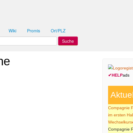
Wiki
Promis
Ort/PLZ
he
✔
HELP
ads
Aktue
Compagnie Fi
im ersten Ha
Wechselkurs
Compagnie Fi