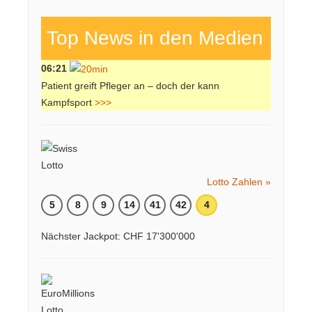
Top News in den Medien
06:21
Patient greift Pfleger an – doch der kann
Kampfsport
>>>
Lotto Zahlen »
5
8
9
14
41
42
4
Nächster Jackpot: CHF 17'300'000