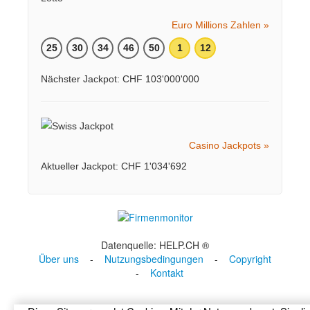
Euro Millions Zahlen »
25
30
34
46
50
1
12
Nächster Jackpot: CHF 103'000'000
Casino Jackpots »
Aktueller Jackpot: CHF 1'034'692
Datenquelle: HELP.CH ®
Über uns
-
Nutzungsbedingungen
-
Copyright
-
Kontakt