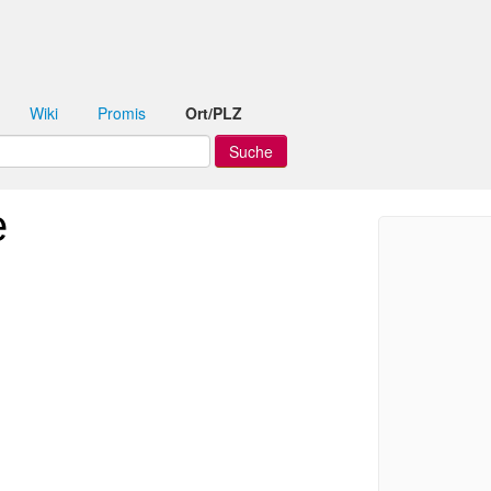
Wiki
Promis
Ort/PLZ
e