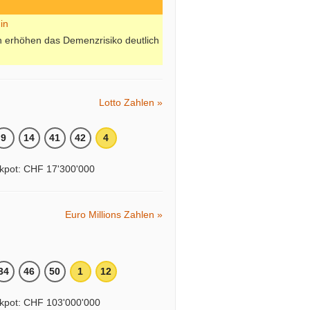
n erhöhen das Demenzrisiko deutlich
Lotto Zahlen »
9
14
41
42
4
kpot: CHF 17'300'000
Euro Millions Zahlen »
34
46
50
1
12
kpot: CHF 103'000'000