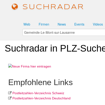
SUCHRADAR
Web
Firmen
News
Events
Videos
Suchradar in PLZ-Such
Empfohlene Links
Postleit­zahlen-Ver­zeich­nis Schweiz
Postleit­zahlen-Ver­zeich­nis Deutschland