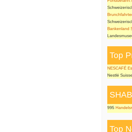
Fonduefahrt i
Schweizeris
Brunchfahrte
Schweizeris
Bankenland 
Landesmuseu
Top P
NESCAFÉ Esp
Nestlé Suiss
SHAB P
995
Handels
Top N