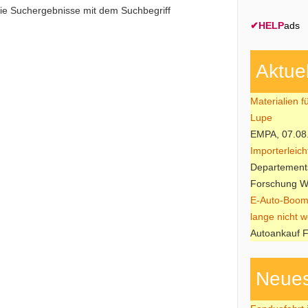
die Suchergebnisse mit dem Suchbegriff
✔
HELP
ads
Aktue
Materialien f
Lupe
EMPA, 07.08
Importerleic
Departements
Forschung W
E-Auto-Boom
lange nicht w
Autoankauf F
Neues