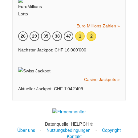
Euro Millions Zahlen »
26
29
35
38
47
1
2
Nächster Jackpot: CHF 16'000'000
Casino Jackpots »
Aktueller Jackpot: CHF 1'042'409
Datenquelle: HELP.CH ®
Über uns
-
Nutzungsbedingungen
-
Copyright
-
Kontakt