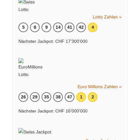
Lotto Zahlen »
5
8
9
14
41
42
4
Nächster Jackpot: CHF 17'300'000
Euro Millions Zahlen »
26
29
35
38
47
1
2
Nächster Jackpot: CHF 16'000'000