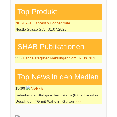
Top Produkt
NESCAFÉ Espresso Concentrate
Nestlé Suisse S.A., 31.07.2026
SHAB Publi­kati­onen
995
Handelsregister Meldungen vom 07.08.2026
Top News in den Medien
15:09
Betäubungsmittel gesichert: Mann (67) schiesst in
Uesslingen TG mit Waffe im Garten
>>>