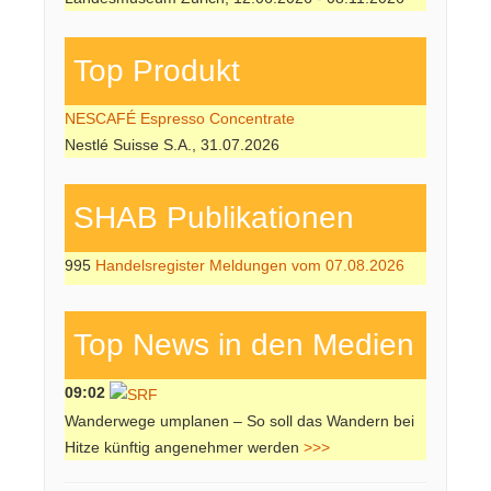
Top Produkt
NESCAFÉ Espresso Concentrate
Nestlé Suisse S.A., 31.07.2026
SHAB Publi­kati­onen
995
Handelsregister Meldungen vom 07.08.2026
Top News in den Medien
09:02
Wanderwege umplanen – So soll das Wandern bei
Hitze künftig angenehmer werden
>>>