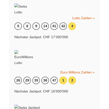
Lotto Zahlen »
5
8
9
14
41
42
4
Nächster Jackpot: CHF 17'300'000
Euro Millions Zahlen »
26
29
35
38
47
1
2
Nächster Jackpot: CHF 16'000'000