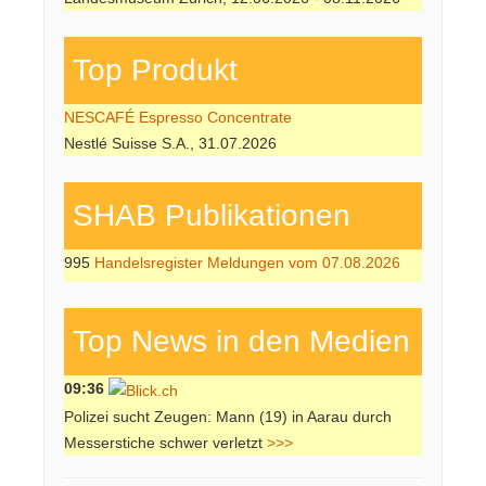
Top Produkt
NESCAFÉ Espresso Concentrate
Nestlé Suisse S.A., 31.07.2026
SHAB Publi­kati­onen
995
Handelsregister Meldungen vom 07.08.2026
Top News in den Medien
09:36
Polizei sucht Zeugen: Mann (19) in Aarau durch
Messerstiche schwer verletzt
>>>