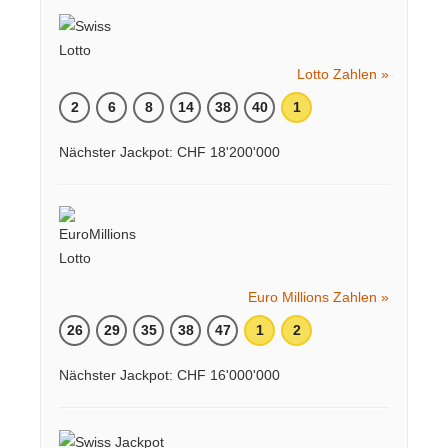
Lotto Zahlen »
2
6
8
14
38
40
1
Nächster Jackpot: CHF 18'200'000
Euro Millions Zahlen »
26
29
35
38
47
1
2
Nächster Jackpot: CHF 16'000'000