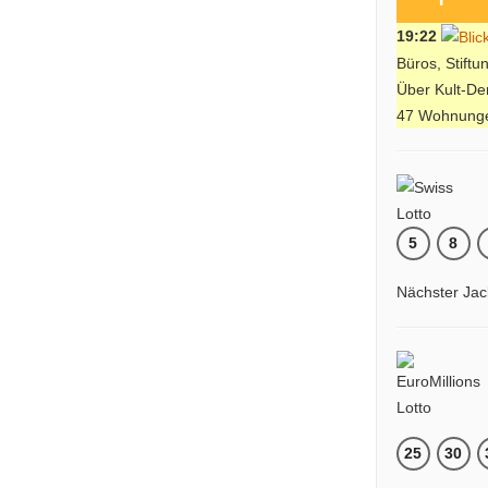
19:22
Büros, Stift
Über Kult-De
47 Wohnung
5
8
Nächster Jac
25
30