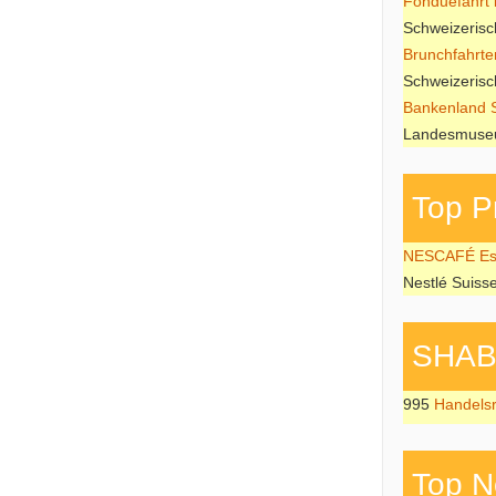
Fonduefahrt i
Schweizeris
Brunchfahrte
Schweizeris
Bankenland 
Landesmuseu
Top P
NESCAFÉ Esp
Nestlé Suiss
SHAB P
995
Handels
Top N