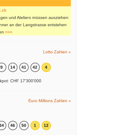
ungen und Ateliers müssen ausziehen:
nner an der Langstrasse entstehen
en
>>>
Lotto Zahlen »
9
14
41
42
4
kpot: CHF 17'300'000
Euro Millions Zahlen »
34
46
50
1
12