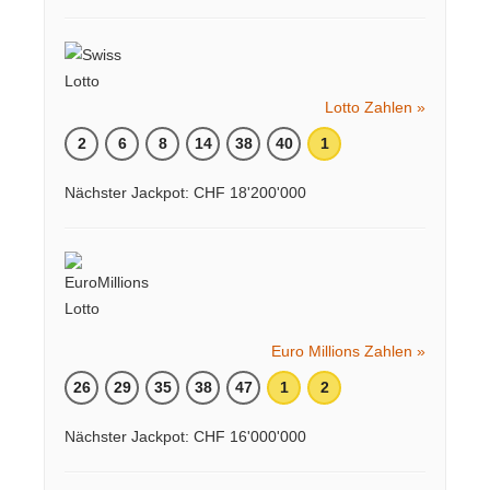
Lotto Zahlen »
2
6
8
14
38
40
1
Nächster Jackpot: CHF 18'200'000
Euro Millions Zahlen »
26
29
35
38
47
1
2
Nächster Jackpot: CHF 16'000'000