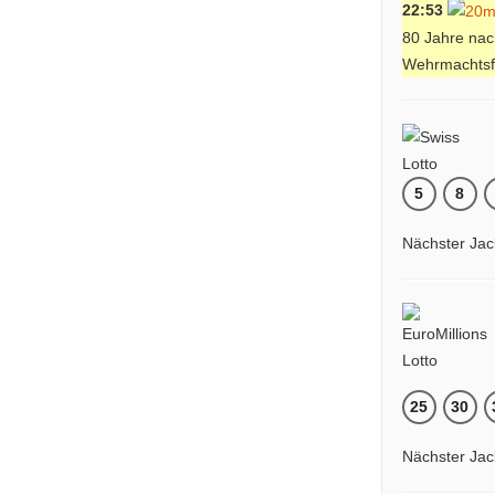
22:53
80 Jahre nac
Wehrmachtsf
5
8
Nächster Jac
25
30
Nächster Jac