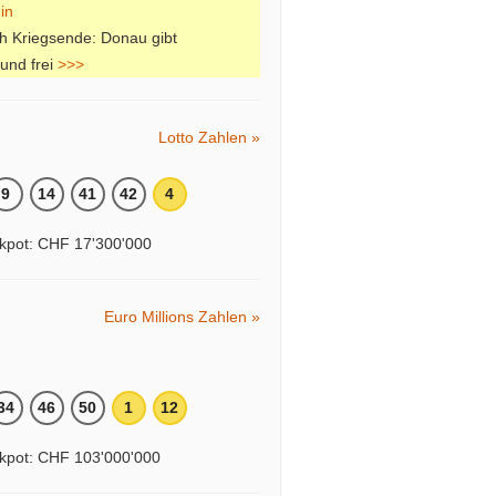
h Kriegsende: Donau gibt
und frei
>>>
Lotto Zahlen »
9
14
41
42
4
kpot: CHF 17'300'000
Euro Millions Zahlen »
34
46
50
1
12
kpot: CHF 103'000'000