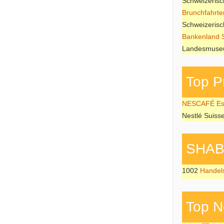
Schweizeris
Brunchfahrte
Schweizeris
Bankenland 
Landesmuseu
Top P
NESCAFÉ Esp
Nestlé Suiss
SHAB P
1002
Handel
Top N