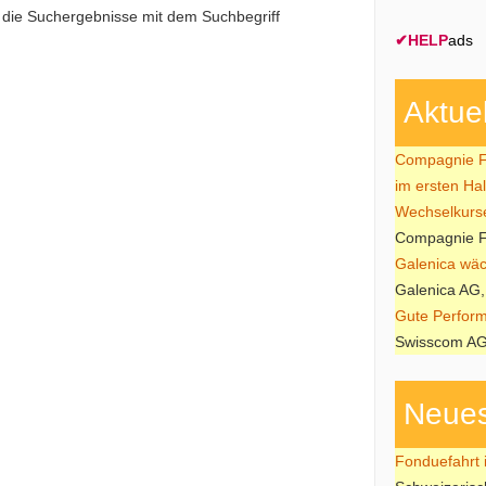
e die Suchergebnisse mit dem Suchbegriff
✔
HELP
ads
Aktue
Compagnie Fi
im ersten Ha
Wechselkurs
Compagnie Fi
Galenica wäch
Galenica AG,
Gute Perform
Swisscom AG
Neues
Fonduefahrt i