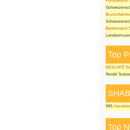
Fonduefahrt i
Schweizeris
Brunchfahrte
Schweizeris
Bankenland 
Landesmuseu
Top P
NESCAFÉ Esp
Nestlé Suiss
SHAB P
995
Handels
Top N