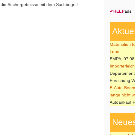
e die Suchergebnisse mit dem Suchbegriff
✔
HELP
ads
Aktue
Materialien f
Lupe
EMPA, 07.08
Importerleic
Departements
Forschung W
E-Auto-Boom
lange nicht w
Autoankauf F
Neues