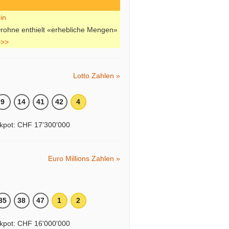
Drohne enthielt «erhebliche Mengen»
>>>
Lotto Zahlen »
9
14
41
42
4
kpot: CHF 17'300'000
Euro Millions Zahlen »
35
38
47
1
2
kpot: CHF 16'000'000