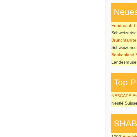
Neues
Fonduefahrt i
Schweizeris
Brunchfahrte
Schweizeris
Bankenland 
Landesmuseu
Top P
NESCAFÉ Esp
Nestlé Suiss
SHAB P
1002
Handel