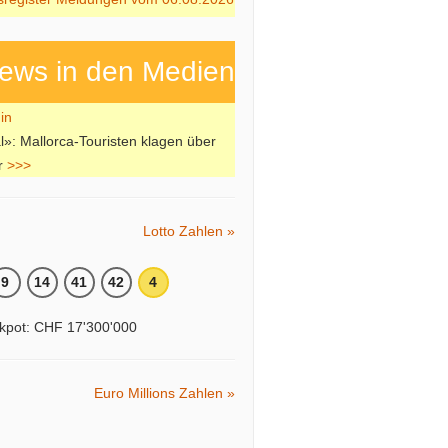
ews in den Medien
l»: Mallorca-Touristen klagen über
r
>>>
Lotto Zahlen »
9
14
41
42
4
kpot: CHF 17'300'000
Euro Millions Zahlen »