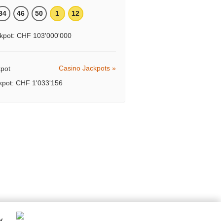
34
46
50
1
12
kpot: CHF 103'000'000
Casino Jackpots »
ckpot: CHF 1'033'156
y
.