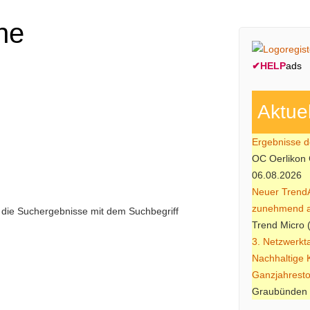
he
✔
HELP
ads
Aktue
Ergebnisse d
OC Oerlikon 
06.08.2026
Neuer TrendA
zunehmend au
e die Suchergebnisse mit dem Suchbegriff
Trend Micro 
3. Netzwerkt
Nachhaltige
Ganzjahrest
Graubünden 