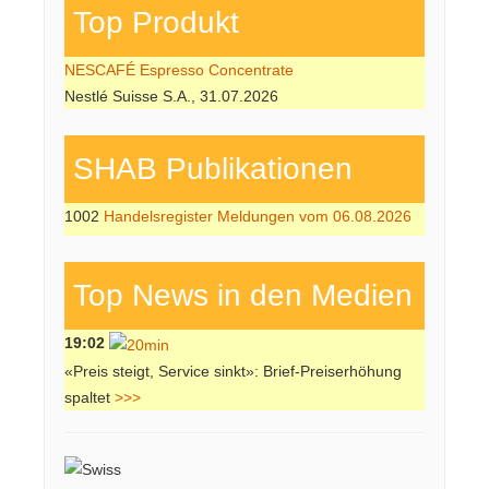
Top Produkt
NESCAFÉ Espresso Concentrate
Nestlé Suisse S.A., 31.07.2026
SHAB Publi­kati­onen
1002
Handelsregister Meldungen vom 06.08.2026
Top News in den Medien
19:02
«Preis steigt, Service sinkt»: Brief-Preiserhöhung
spaltet
>>>