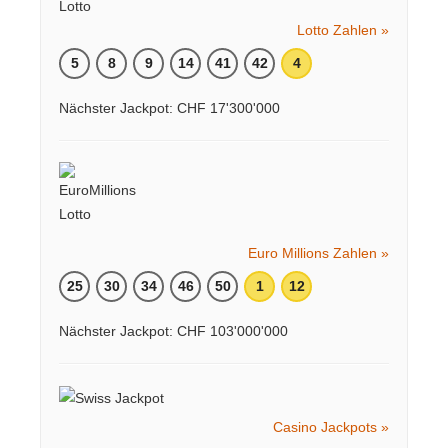
Lotto Zahlen »
5
8
9
14
41
42
4
Nächster Jackpot: CHF 17'300'000
Euro Millions Zahlen »
25
30
34
46
50
1
12
Nächster Jackpot: CHF 103'000'000
Casino Jackpots »