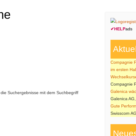
he
✔
HELP
ads
Aktue
Compagnie Fi
im ersten Ha
Wechselkurs
Compagnie Fi
Galenica wäch
e die Suchergebnisse mit dem Suchbegriff
Galenica AG,
Gute Perform
Swisscom AG
Neues