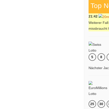
Top N
21:42
Weiterer Fal
missbraucht
5
8
Nächster Jac
25
30