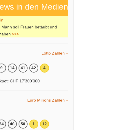
ews in den Medien
l: Mann soll Frauen betäubt und
 haben
>>>
Lotto Zahlen »
9
14
41
42
4
kpot: CHF 17'300'000
Euro Millions Zahlen »
34
46
50
1
12