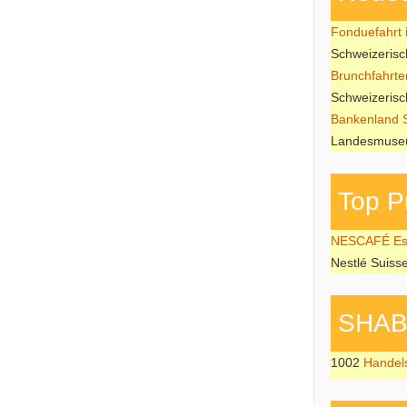
Fonduefahrt i
Schweizeris
Brunchfahrte
Schweizeris
Bankenland 
Landesmuseu
Top P
NESCAFÉ Esp
Nestlé Suiss
SHAB P
1002
Handel