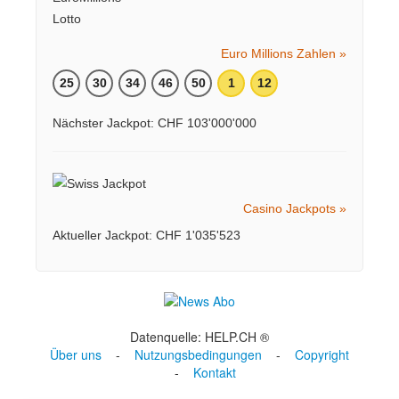
Euro Millions Zahlen »
25
30
34
46
50
1
12
Nächster Jackpot: CHF 103'000'000
Casino Jackpots »
Aktueller Jackpot: CHF 1'035'523
Datenquelle: HELP.CH ®
Über uns
-
Nutzungsbedingungen
-
Copyright
-
Kontakt