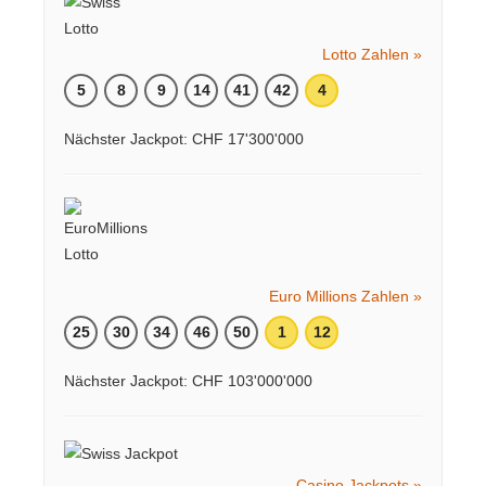
Lotto Zahlen »
5
8
9
14
41
42
4
Nächster Jackpot: CHF 17'300'000
Euro Millions Zahlen »
25
30
34
46
50
1
12
Nächster Jackpot: CHF 103'000'000
Casino Jackpots »