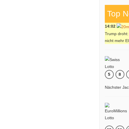
Top N
14:02
Trump droht:
nicht mehr El
5
8
Nächster Jac