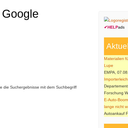
 Google
✔
HELP
ads
Aktue
Materialien f
Lupe
EMPA, 07.08
Importerleic
Departements
ie die Suchergebnisse mit dem Suchbegriff
Forschung W
E-Auto-Boom
lange nicht w
Autoankauf F