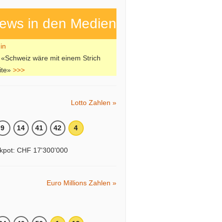
ews in den Medien
 «Schweiz wäre mit einem Strich
ite»
>>>
Lotto Zahlen »
9
14
41
42
4
kpot: CHF 17'300'000
Euro Millions Zahlen »