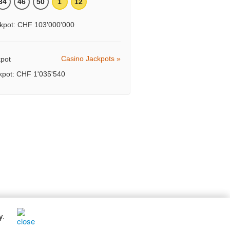
34
46
50
1
12
kpot: CHF 103'000'000
Casino Jackpots »
ckpot: CHF 1'035'540
y
.