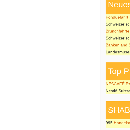
Neues
Fonduefahrt i
Schweizeris
Brunchfahrte
Schweizeris
Bankenland 
Landesmuseu
Top P
NESCAFÉ Esp
Nestlé Suiss
SHAB P
995
Handels