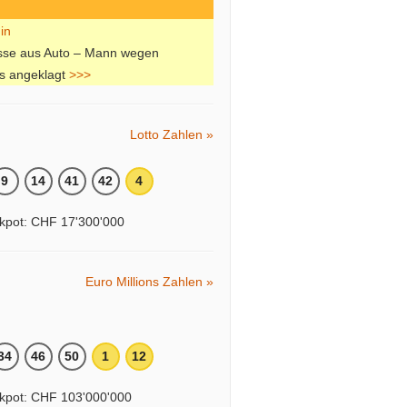
sse aus Auto – Mann wegen
s angeklagt
>>>
Lotto Zahlen »
9
14
41
42
4
kpot: CHF 17'300'000
Euro Millions Zahlen »
34
46
50
1
12
kpot: CHF 103'000'000