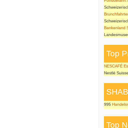
Fonduefahrt i
Schweizeris
Brunchfahrte
Schweizeris
Bankenland 
Landesmuseu
Top P
NESCAFÉ Esp
Nestlé Suiss
SHAB P
995
Handels
Top N