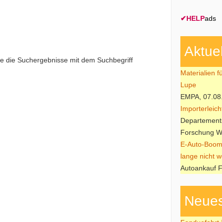
✔
HELP
ads
Aktue
ie die Suchergebnisse mit dem Suchbegriff
Materialien f
Lupe
EMPA, 07.08
Importerleic
Departements
Forschung W
E-Auto-Boom
lange nicht w
Autoankauf F
Neues