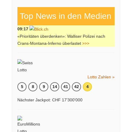
Top News in den Medien
09:17
«Prioritäten überdenken»: Walliser Polizei nach
Crans-Montana-Inferno überlastet
>>>
Lotto Zahlen »
5
8
9
14
41
42
4
Nächster Jackpot: CHF 17'300'000