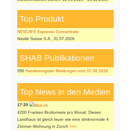
Top Produkt
NESCAFÉ Espresso Concentrate
Nestlé Suisse S.A., 31.07.2026
SHAB Publi­kati­onen
995
Handelsregister Meldungen vom 07.08.2026
Top News in den Medien
17:20
4200 Franken Bruttomiete pro Monat: Dieses
Landhaus ist gleich teuer wie eine stinknormale 4-
Zimmer-Wohnung in Zürich
>>>