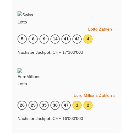
Lotto Zahlen »
5
8
9
14
41
42
4
Nächster Jackpot: CHF 17'300'000
Euro Millions Zahlen »
26
29
35
38
47
1
2
Nächster Jackpot: CHF 16'000'000