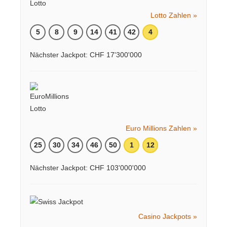
Lotto Zahlen »
5
8
9
14
41
42
4
Nächster Jackpot: CHF 17'300'000
Euro Millions Zahlen »
25
30
34
46
50
1
12
Nächster Jackpot: CHF 103'000'000
Casino Jackpots »