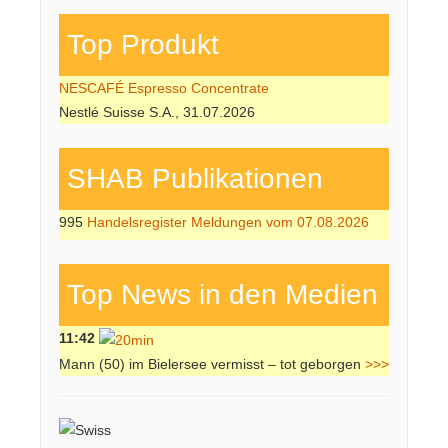
Top Produkt
NESCAFÉ Espresso Concentrate
Nestlé Suisse S.A., 31.07.2026
SHAB Publi­kati­onen
995
Handelsregister Meldungen vom 07.08.2026
Top News in den Medien
11:42
Mann (50) im Bielersee vermisst – tot geborgen
>>>