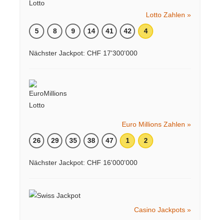
Lotto Zahlen »
5
8
9
14
41
42
4
Nächster Jackpot: CHF 17'300'000
Euro Millions Zahlen »
26
29
35
38
47
1
2
Nächster Jackpot: CHF 16'000'000
Casino Jackpots »