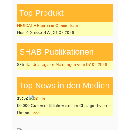
Top Produkt
NESCAFÉ Espresso Concentrate
Nestlé Suisse S.A., 31.07.2026
SHAB Publi­kati­onen
995
Handelsregister Meldungen vom 07.08.2026
Top News in den Medien
19:52
90'000 Gummientli liefern sich im Chicago River ein
Rennen
>>>