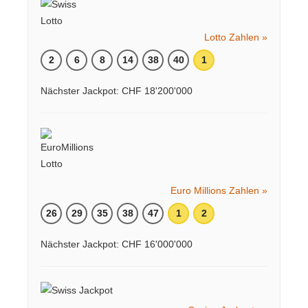
Lotto Zahlen »
2
6
8
14
38
40
1
Nächster Jackpot: CHF 18'200'000
Euro Millions Zahlen »
26
29
35
38
47
1
2
Nächster Jackpot: CHF 16'000'000