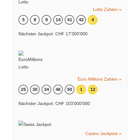
Lotto Zahlen »
5
8
9
14
41
42
4
Nächster Jackpot: CHF 17'300'000
Euro Millions Zahlen »
25
30
34
46
50
1
12
Nächster Jackpot: CHF 103'000'000
Casino Jackpots »