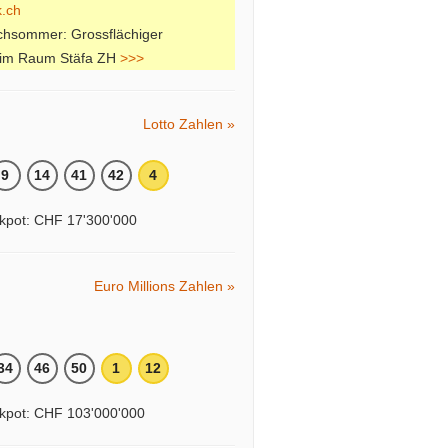
chsommer: Grossflächiger
l im Raum Stäfa ZH
>>>
Lotto Zahlen »
9
14
41
42
4
kpot: CHF 17'300'000
Euro Millions Zahlen »
34
46
50
1
12
kpot: CHF 103'000'000