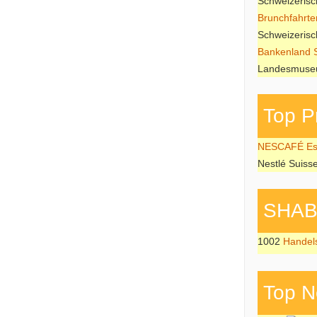
Schweizeris
Brunchfahrte
Schweizeris
Bankenland 
Landesmuseu
Top P
NESCAFÉ Esp
Nestlé Suiss
SHAB P
1002
Handel
Top N