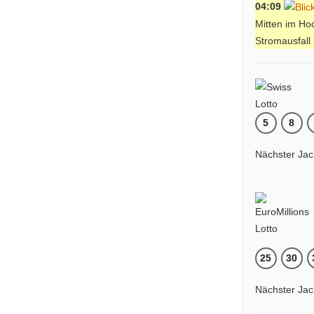
04:09
Mitten im Ho
Stromausfal
5
8
Nächster Jac
25
30
Nächster Jac