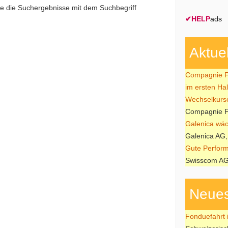
ie die Suchergebnisse mit dem Suchbegriff
✔
HELP
ads
Aktue
Compagnie Fi
im ersten Ha
Wechselkurs
Compagnie Fi
Galenica wäch
Galenica AG,
Gute Perform
Swisscom AG
Neues
Fonduefahrt i