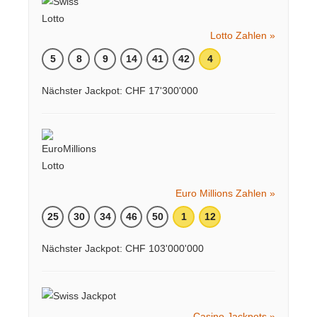
Lotto Zahlen »
5
8
9
14
41
42
4
Nächster Jackpot: CHF 17'300'000
Euro Millions Zahlen »
25
30
34
46
50
1
12
Nächster Jackpot: CHF 103'000'000
Casino Jackpots »