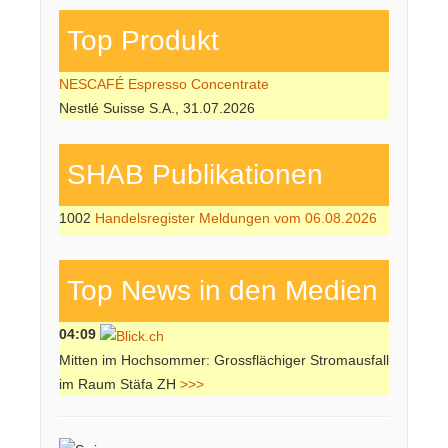
Top Produkt
NESCAFÉ Espresso Concentrate
Nestlé Suisse S.A., 31.07.2026
SHAB Publi­kati­onen
1002
Handelsregister Meldungen vom 06.08.2026
Top News in den Medien
04:09
Mitten im Hochsommer: Grossflächiger Stromausfall
im Raum Stäfa ZH
>>>