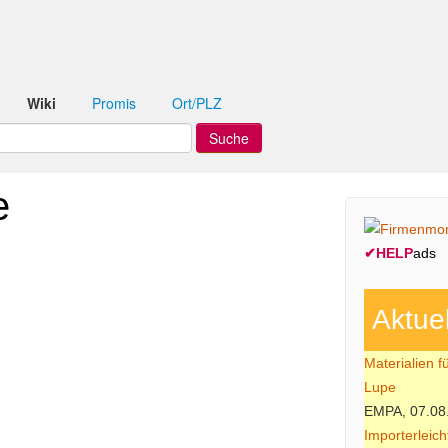
Wiki
Promis
Ort/PLZ
e
✔
HELP
ads
Aktue
Materialien f
Lupe
EMPA, 07.08
Importerleic