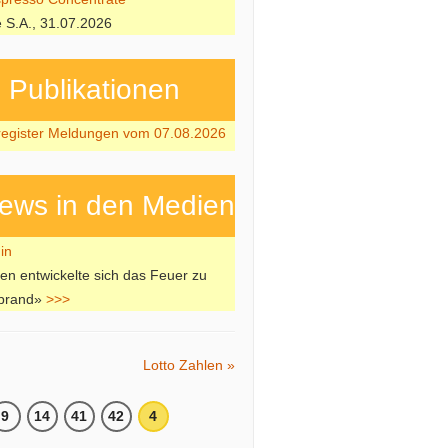
e S.A., 31.07.2026
ubli­kati­onen
register Meldungen vom 07.08.2026
ews in den Medien
en entwickelte sich das Feuer zu
brand»
>>>
Lotto Zahlen »
9
14
41
42
4