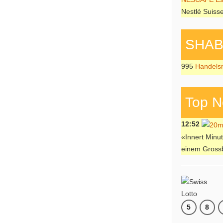
Nestlé Suiss
SHAB P
995
Handels
Top N
12:52
«Innert Minut
einem Gross
5
8