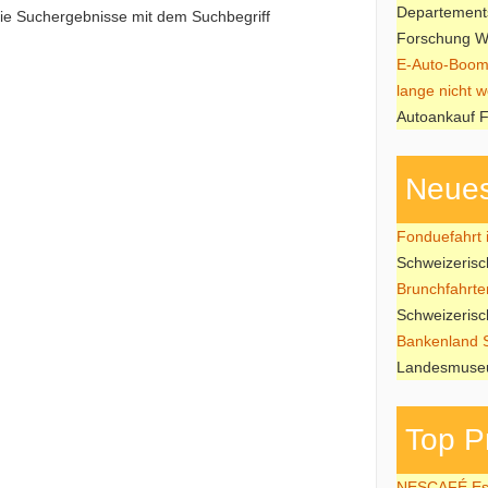
Departements
 die Suchergebnisse mit dem Suchbegriff
Forschung W
E-Auto-Boom
lange nicht w
Autoankauf F
Neues
Fonduefahrt i
Schweizeris
Brunchfahrte
Schweizeris
Bankenland 
Landesmuseu
Top P
NESCAFÉ Esp