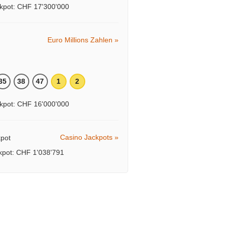
kpot: CHF 17'300'000
Euro Millions Zahlen »
35
38
47
1
2
kpot: CHF 16'000'000
Casino Jackpots »
ckpot: CHF 1'038'791