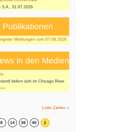
e S.A., 31.07.2026
ubli­kati­onen
register Meldungen vom 07.08.2026
ews in den Medien
ntli liefern sich im Chicago River
>>>
Lotto Zahlen »
8
14
38
40
1