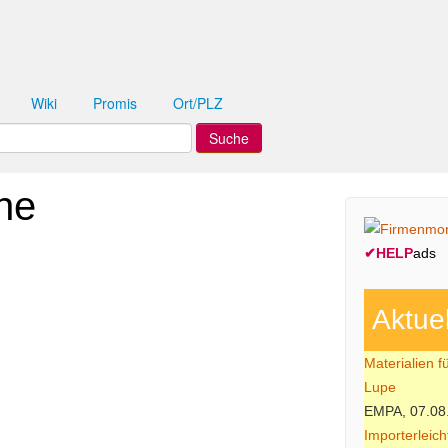
Wiki
Promis
Ort/PLZ
he
✔
HELP
ads
Aktue
Materialien f
Lupe
EMPA, 07.08
Importerleic