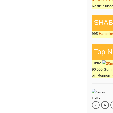
Nestlé Suiss
SHAB P
995
Handels
Top N
19:52
90'000 Gummie
ein Rennen
2
6