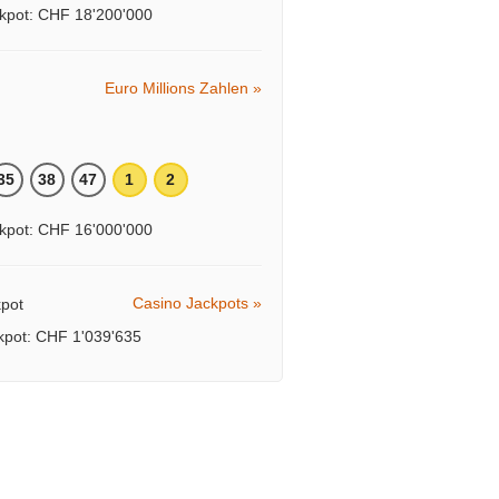
kpot: CHF 18'200'000
Euro Millions Zahlen »
35
38
47
1
2
kpot: CHF 16'000'000
Casino Jackpots »
ckpot: CHF 1'039'635