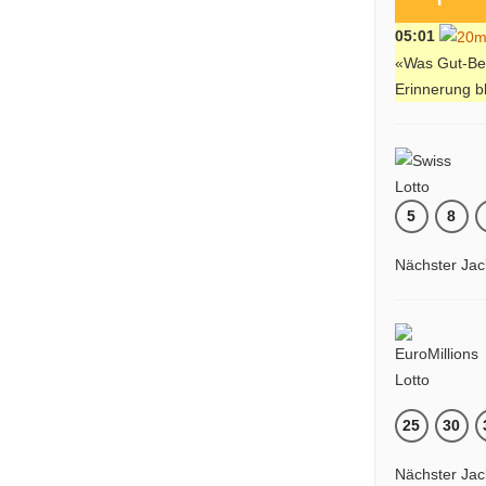
05:01
«Was Gut-Beh
Erinnerung b
5
8
Nächster Jac
25
30
Nächster Jac