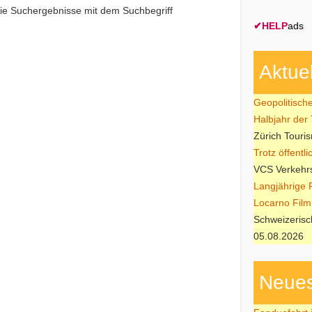
 die Suchergebnisse mit dem Suchbegriff
✔
HELP
ads
Aktue
Geopolitisch
Halbjahr der
Zürich Touri
Trotz öffentl
VCS Verkehrs
Langjährige 
Locarno Film 
Schweizerisc
05.08.2026
Neues