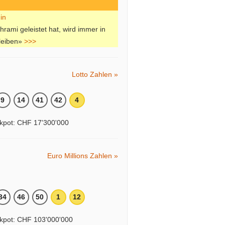
rami geleistet hat, wird immer in
leiben»
>>>
Lotto Zahlen »
9
14
41
42
4
kpot: CHF 17'300'000
Euro Millions Zahlen »
34
46
50
1
12
kpot: CHF 103'000'000