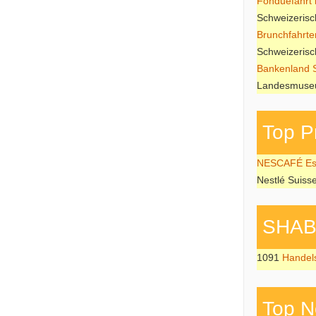
Fonduefahrt i
Schweizeris
Brunchfahrte
Schweizeris
Bankenland 
Landesmuseu
Top P
NESCAFÉ Esp
Nestlé Suiss
SHAB P
1091
Handel
Top N