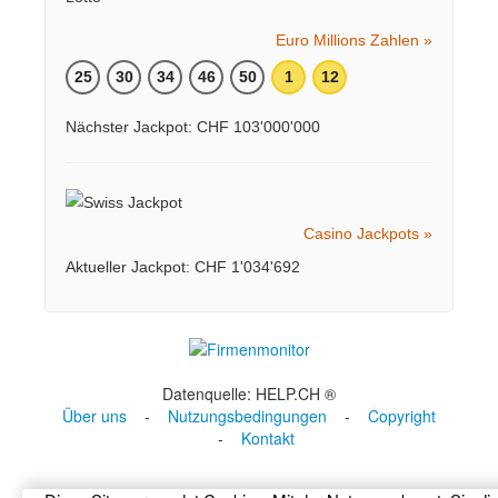
Euro Millions Zahlen »
25
30
34
46
50
1
12
Nächster Jackpot: CHF 103'000'000
Casino Jackpots »
Aktueller Jackpot: CHF 1'034'692
Datenquelle: HELP.CH ®
Über uns
-
Nutzungsbedingungen
-
Copyright
-
Kontakt