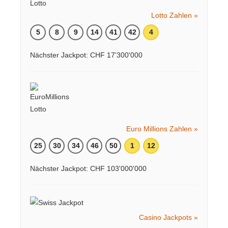
Lotto Zahlen »
5
8
9
14
41
42
4
Nächster Jackpot: CHF 17'300'000
Euro Millions Zahlen »
25
30
34
46
50
1
12
Nächster Jackpot: CHF 103'000'000
Casino Jackpots »