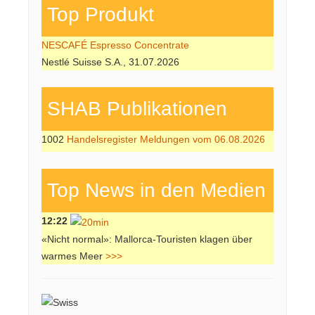
Top Produkt
NESCAFÉ Espresso Concentrate
Nestlé Suisse S.A., 31.07.2026
SHAB Publi­kati­onen
1002
Handelsregister Meldungen vom 06.08.2026
Top News in den Medien
12:22
«Nicht normal»: Mallorca-Touristen klagen über
warmes Meer
>>>